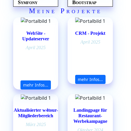
Symfony
Bootstrap
Meine Projekte
WebSite -
CRM - Projekt
Updateserver
April 2025
April 2025
mehr Infos...
mehr Infos...
Aktualisierter w4tour-
Landingpage für
Mitgliederbereich
Restaurant-
Werbekampagne
März 2025
Oktober 2024