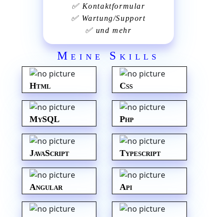
✅
Kontaktformular
✅
Wartung/Support
✅
und mehr
Meine Skills
Html
Css
MySQL
Php
JavaScript
Typescript
Angular
Api